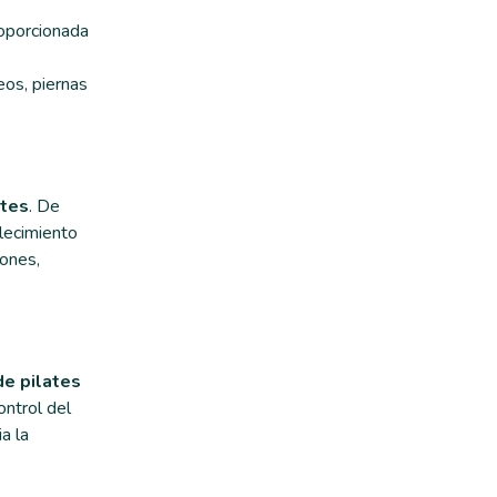
roporcionada
eos, piernas
ates
. De
alecimiento
iones,
de pilates
ontrol del
a la