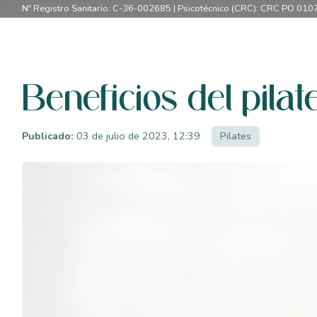
Nº Registro Sanitario: C-36-002685 | Psicotécnico (CRC): CRC PO 010
Beneficios del pilat
Publicado:
03 de julio de 2023, 12:39
Pilates