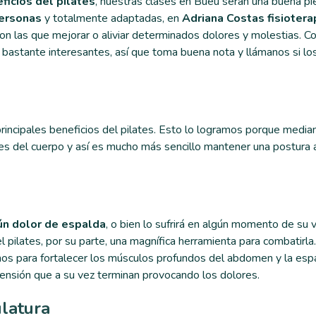
ficios del pilates
, nuestras clases en Bueu serán una buena pi
personas
y totalmente adaptadas, en
Adriana Costas fisiotera
on las que mejorar o aliviar determinados dolores y molestias. 
 bastante interesantes, así que toma buena nota y llámanos si lo
principales beneficios del pilates. Esto lo logramos porque media
res del cuerpo y así es mucho más sencillo mantener una postura
ún dolor de espalda
, o bien lo sufrirá en algún momento de su v
l pilates, por su parte, una magnífica herramienta para combatirla
os para fortalecer los músculos profundos del abdomen y la esp
 tensión que a su vez terminan provocando los dolores.
latura