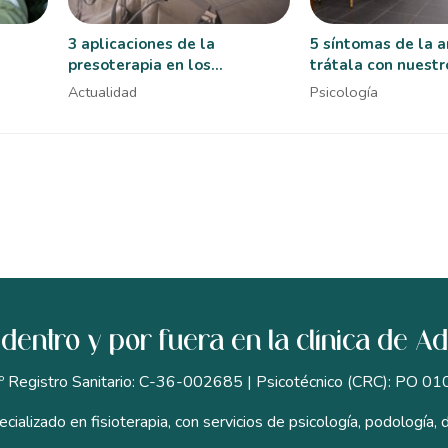
3 aplicaciones de la
5 síntomas de la 
presoterapia en los
trátala con nuestr
tratamientos de fisioterapia
en Bueu
Actualidad
Psicología
dentro y por fuera en la clínica de A
º Registro Sanitario: C-36-002685 | Psicotécnico (CRC): PO 01
cializado en fisioterapia, con servicios de psicología, podología, d