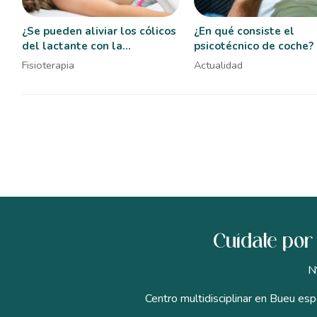
¿Se pueden aliviar los cólicos
¿En qué consiste el
del lactante con la
psicotécnico de coche?
fisioterapia pediátrica?
Fisioterapia
Actualidad
Cuídate por 
N
Centro multidisciplinar en Bueu espe