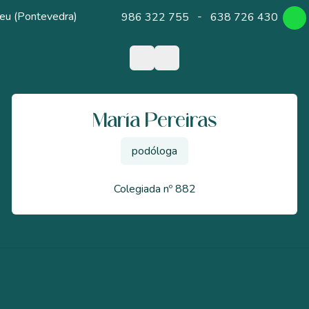
eu (Pontevedra)
986 322 755
-
638 726 430
María Pereiras
podóloga
Colegiada nº 882