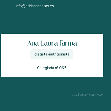
info@adrianacostas.es
Ana Laura Fariña
dietista-nutricionista
Colegiada nº 065
© PÁXINAS GALEGAS