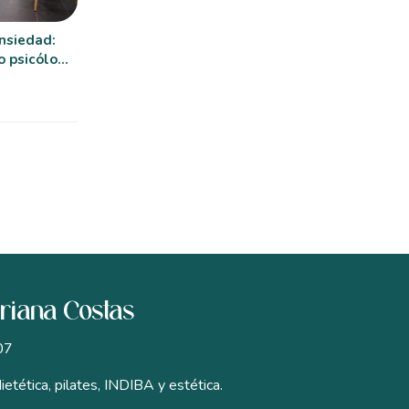
ansiedad:
o psicólogo
driana Costas
07
ietética, pilates, INDIBA y estética.