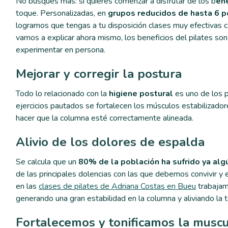
No busques más: si quieres comenzar a disfrutar de los b
ene
toque. Personalizadas, en
grupos reducidos de hasta 6 
logramos que tengas a tu disposición clases muy efectivas c
vamos a explicar ahora mismo, los beneficios del pilates son
experimentar en persona.
Mejorar y corregir la postura
Todo lo relacionado con la
higiene postural
es uno de los 
ejercicios pautados se fortalecen los músculos estabilizado
hacer que la columna esté correctamente alineada.
Alivio de los dolores de espalda
Se calcula que un
80% de la población ha sufrido ya alg
de las principales dolencias con las que debemos convivir y e
en las
clases de pilates de Adriana Costas en Bueu
trabajam
generando una gran estabilidad en la columna y aliviando la
Fortalecemos y tonificamos la muscu