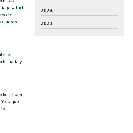
edra de
pia y salud
2024
Como te
s quieres
2023
nte los
 adecuada y
ida. Es una
. Y es que
alda,