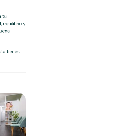
 tu
 equilibrio y
buena
olo tienes