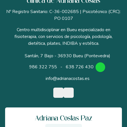
clínica de Adriana Costas
Nº Registro Sanitario: C-36-002685 | Psicotécnico (CRC):
PO 0107
Centro multidisciplinar en Bueu especializado en
fisioterapia, con servicios de psicología, podología,
dietética, pilates, INDIBA y estética.
Santán, 7 Bajo - 36930 Bueu (Pontevedra)
986 322 755
-
638 726 430
info@adrianacostas.es
Adriana Costas Paz