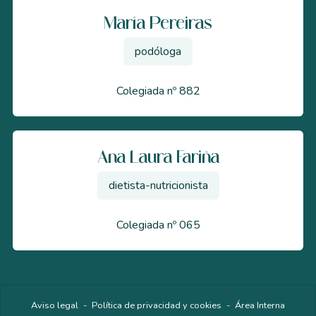
María Pereiras
podóloga
Colegiada nº 882
Ana Laura Fariña
dietista-nutricionista
Colegiada nº 065
Aviso legal
-
Política de privacidad y cookies
-
Área Interna