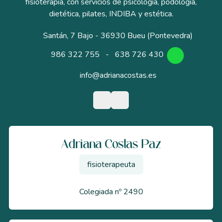
fisioterapia, con servicios de psicología, podología,
dietética, pilates, INDIBA y estética.
Santán, 7 Bajo - 36930 Bueu (Pontevedra)
986 322 755
-
638 726 430
info@adrianacostas.es
Adriana Costas Paz
fisioterapeuta
Colegiada nº 2490