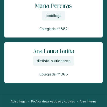
María Pereiras
podóloga
Colegiada nº 882
Ana Laura Fariña
dietista-nutricionista
Colegiada nº 065
Aviso legal
-
Política de privacidad y cookies
-
Área Interna