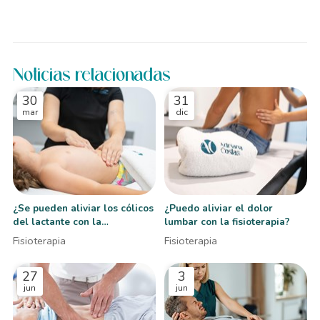
Noticias relacionadas
30
31
mar
dic
¿Se pueden aliviar los cólicos
¿Puedo aliviar el dolor
del lactante con la
lumbar con la fisioterapia?
fisioterapia pediátrica?
Fisioterapia
Fisioterapia
27
3
jun
jun