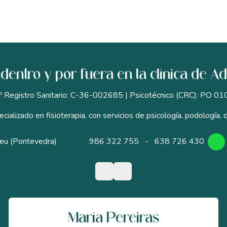
dentro y por fuera en la clínica de A
º Registro Sanitario: C-36-002685 | Psicotécnico (CRC): PO 01
cializado en fisioterapia, con servicios de psicología, podología, d
eu (Pontevedra)
986 322 755
-
638 726 430
María Pereiras