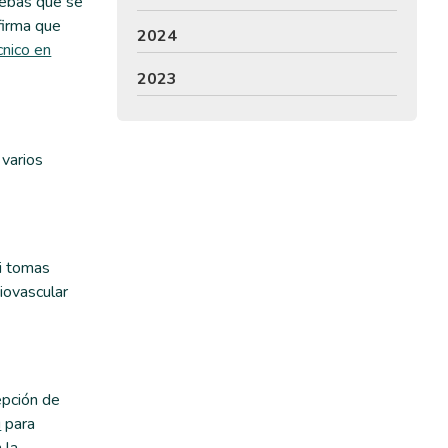
uebas que se
irma que
2024
cnico en
2023
 varios
 si tomas
iovascular
epción de
u
para