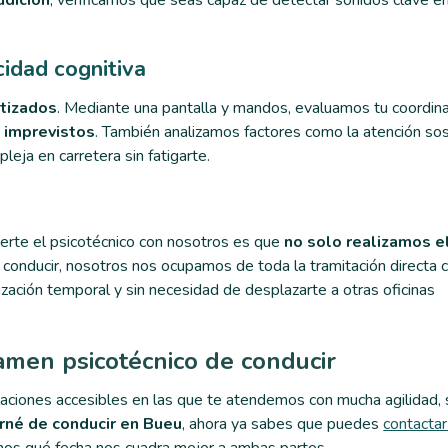
udición
, verificamos que seas capaz de detectar sonidos clave en
cidad cognitiva
tizados
. Mediante una pantalla y mandos, evaluamos tu coordina
 imprevistos
. También analizamos factores como la atención sos
eja en carretera sin fatigarte.
certe el psicotécnico con nosotros es que
no solo realizamos e
e conducir, nosotros nos ocupamos de toda la tramitación directa 
ización temporal y sin necesidad de desplazarte a otras oficinas
xamen psicotécnico de conducir
laciones accesibles en las que te atendemos con mucha agilidad, 
arné de conducir en Bueu
, ahora ya sabes que puedes
contactar