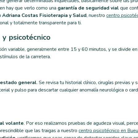
uele generar determinadas inquietudes, básicamente sobre las pr
amen hay que verlo como una
garantía de seguridad vial
que conf
En
Adriana Costas Fisioterapia y Salud
, nuestro
centro psicoté
onal y totalmente transparente para ti.
 y psicotécnico
ión variable, generalmente entre 15 y 60 minutos, y se divide en
tímulos de la carretera.
u estado general
. Se revisa tu historial clínico, cirugías previas y
rial y pulso para descartar cualquier anomalía neurológica o card
al volante
. Por eso realizamos pruebas de agudeza visual, perc
prescindible que las traigas a nuestro
centro psicotécnico en Bue