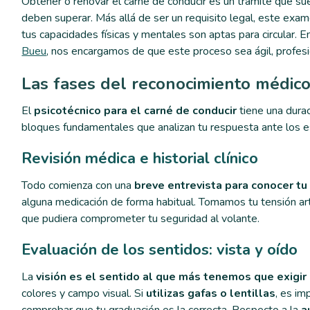
Obtener o renovar el carné de conducir es un trámite que s
deben superar. Más allá de ser un requisito legal, este ex
tus capacidades físicas y mentales son aptas para circular. 
Bueu
, nos encargamos de que este proceso sea ágil, profesi
Las fases del reconocimiento médico
El
psicotécnico para el carné de conducir
tiene una durac
bloques fundamentales que analizan tu respuesta ante los es
Revisión médica e historial clínico
Todo comienza con una
breve entrevista para conocer t
alguna medicación de forma habitual. Tomamos tu tensión arte
que pudiera comprometer tu seguridad al volante.
Evaluación de los sentidos: vista y oído
La
visión es el sentido al que más tenemos que exigir 
colores y campo visual. Si
utilizas gafas o lentillas
, es im