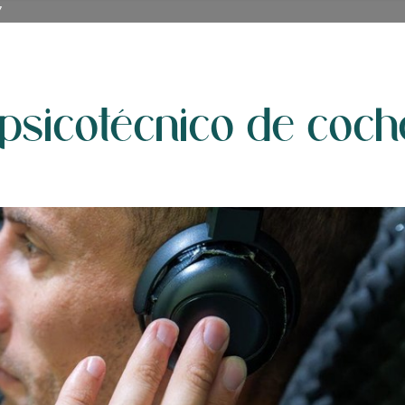
7
 psicotécnico de coch