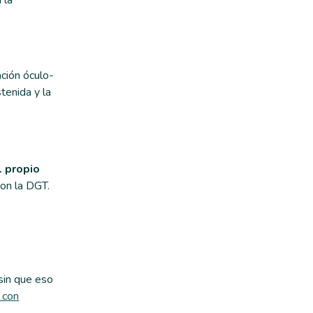
 la
ción óculo-
tenida y la
l propio
con la DGT.
sin que eso
 con