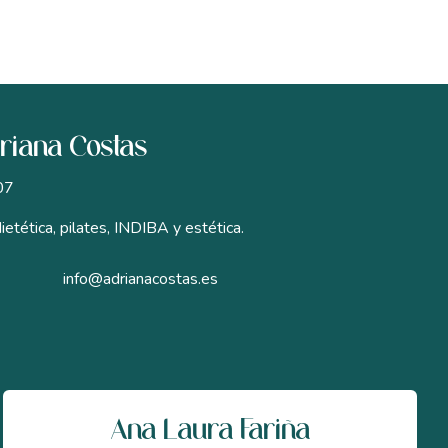
driana Costas
07
ietética, pilates, INDIBA y estética.
info@adrianacostas.es
Ana Laura Fariña