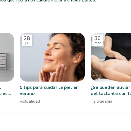
os qué fecha nos cuadra mejor a ambas partes.
28
30
jul
mar
l
5 tips para cuidar la piel en
¿Se pueden aliviar
o es
verano
del lactante con l
fisioterapia pediát
Actualidad
Fisioterapia