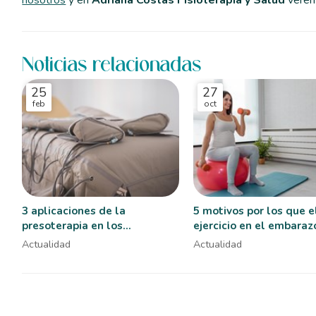
nosotros
y en
Adriana Costas Fisioterapia y Salud
verem
Noticias relacionadas
25
27
feb
oct
3 aplicaciones de la
5 motivos por los que e
presoterapia en los
ejercicio en el embaraz
tratamientos de fisioterapia
importante
Actualidad
Actualidad