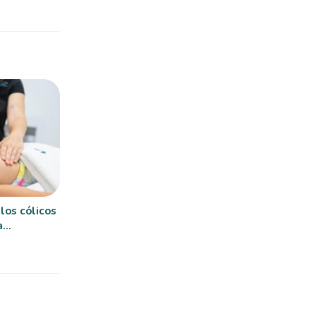
 los cólicos
a
rica?